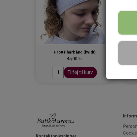
Frotté hårbånd (hvidt)
45,00 kr.
Tilføj til kurv
Inform
Person
Cooki
Kontaktoplysninger