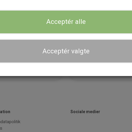
Acceptér alle
Acceptér valgte
Frotté hårbånd (sort)
Frotté hårbånd med knude (hv
45,00 kr.
50,00 kr.
Tilføj til kurv
Tilføj til kurv
ation
Sociale medier
datapolitik
es