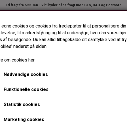
Fri fragt fra 599 DKK - Vi tilbyder både fragt med GLS, DAO og Postnord
PLEJEPRODUKTER
APPARATER
VIPPE- & BRYNFARVE
TILBE
 egne cookies og cookies fra tredjeparter til at personalisere din
NYHEDER
AKTUELLE TILBUD
B2B LOGIN
levelse, til markedsføring og til at undersøge, hvordan vores h
DANT (STANDARD)
TILBEHØR TIL VOKSAPPARATER
TILBEHØR TIL VIPPE- OG ØJENBRYNSFA
 af besøgende. Du kan altid tilbagekalde dit samtykke ved at tr
SPATELHOLDER
PLEJE- & STYLINGPRODUKTER
ookies' nederst på siden.
MKALDER
SPILDKRAVER
DAPPENGLAS OG FARVEBLANDINGSBÆGRE
ENBRYNSFARVNING
e om cookies her
KASSEROLLER
VIPPEFORMATER - VIPPEBLADE
TER
APPARATRENS
VIPPEFARVEPENSLER OG FARVEPÅFØRINGSPEN
Nødvendige cookies
DÅSER (TOMME)
VIPPEBØRSTER
DSVÆRKTØJ
Funktionelle cookies
ØJENBRYNSBØRSTER
 MM.
PINCETTER OG EPILATORER.
Statistik cookies
Marketing cookies