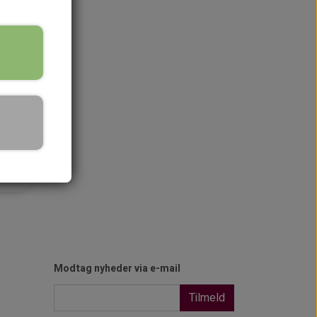
idt)
Modtag nyheder via e-mail
Tilmeld