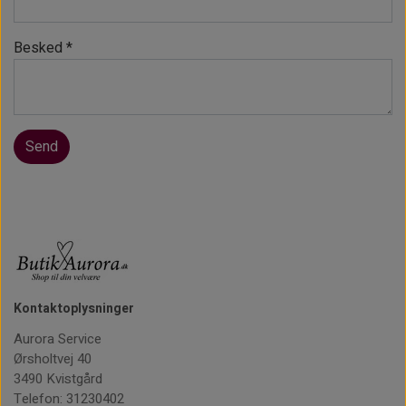
ØJENBRYNSBØRSTER
KOSMETIKFLASKER MM.
Besked *
PINCETTER OG EPILATORER.
Send
Kontaktoplysninger
Aurora Service
Ørsholtvej 40
3490 Kvistgård
Telefon: 31230402