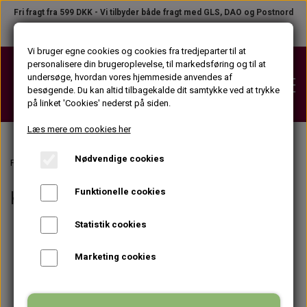
Fri fragt fra 599 DKK - Vi tilbyder både fragt med GLS, DAO og Postnord
Telefon +45 31 23 04 02
●
B2B LOGIN
Vi bruger egne cookies og cookies fra tredjeparter til at
personalisere din brugeroplevelse, til markedsføring og til at
undersøge, hvordan vores hjemmeside anvendes af
besøgende. Du kan altid tilbagekalde dit samtykke ved at trykke
på linket 'Cookies' nederst på siden.
Læs mere om cookies her
Nødvendige cookies
VOKS
Forside
Kontakt
VOKSPATRONER (KROP)
Funktionelle cookies
Kontakt
STRIPS
VOKSPATRONER (ANSIGT)
STRIPS PÅ TILBUD
Statistik cookies
VOKSPLEJEPRODUKTER
VOKSDÅSER
STRIPSRULLER
Marketing cookies
FØR VOKS PRODUKTER
APPARATER
VOKSBLOKKE
STRIPSPAKKER (KROP)
EFTER VOKS PRODUKTER
VOKSPISTOLER