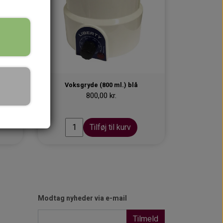
Voksgryde (800 ml.) blå
800,00 kr.
Tilføj til kurv
Modtag nyheder via e-mail
Tilmeld