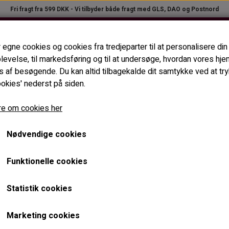
Fri fragt fra 599 DKK - Vi tilbyder både fragt med GLS, DAO og Postnord
PLEJEPRODUKTER
APPARATER
VIPPE- & BRYNFARVE
TILBE
 egne cookies og cookies fra tredjeparter til at personalisere din
NYHEDER
AKTUELLE TILBUD
B2B LOGIN
levelse, til markedsføring og til at undersøge, hvordan vores h
DANT (STANDARD)
TILBEHØR TIL VOKSAPPARATER
TILBEHØR TIL VIPPE- OG ØJENBRYNSFA
 af besøgende. Du kan altid tilbagekalde dit samtykke ved at tr
SPATELHOLDER
PLEJE- & STYLINGPRODUKTER
ookies' nederst på siden.
MKALDER
SPILDKRAVER
DAPPENGLAS OG FARVEBLANDINGSBÆGRE
ENBRYNSFARVNING
e om cookies her
KASSEROLLER
VIPPEFORMATER - VIPPEBLADE
TER
APPARATRENS
VIPPEFARVEPENSLER OG FARVEPÅFØRINGSPEN
Nødvendige cookies
DÅSER (TOMME)
VIPPEBØRSTER
DSVÆRKTØJ
Funktionelle cookies
ØJENBRYNSBØRSTER
 MM.
PINCETTER OG EPILATORER.
Statistik cookies
Marketing cookies