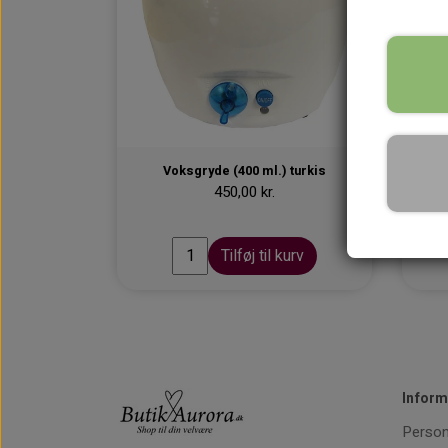
Voksgryde (400 ml.) turkis
Voks
450,00 kr.
Tilføj til kurv
Inform
Person