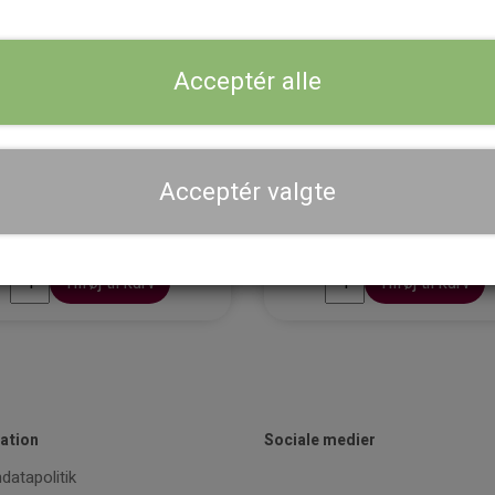
Acceptér alle
Acceptér valgte
gryde inkl. kasserolle (400 ml.)
Voksgryde (800 ml) turkis
turkis
800,00 kr.
525,00 kr.
Tilføj til kurv
Tilføj til kurv
ation
Sociale medier
datapolitik