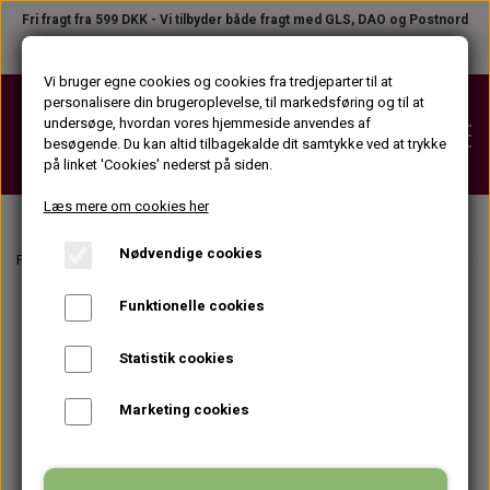
Fri fragt fra 599 DKK - Vi tilbyder både fragt med GLS, DAO og Postnord
Telefon +45 31 23 04 02
●
B2B LOGIN
Vi bruger egne cookies og cookies fra tredjeparter til at
personalisere din brugeroplevelse, til markedsføring og til at
undersøge, hvordan vores hjemmeside anvendes af
besøgende. Du kan altid tilbagekalde dit samtykke ved at trykke
på linket 'Cookies' nederst på siden.
Læs mere om cookies her
Nødvendige cookies
VOKS
Forside
Voksvarmere
Tilbehør til voksapparater
Apparatrens
Apparatr
VOKSPATRONER (KROP)
Funktionelle cookies
STRIPS
VOKSPATRONER (ANSIGT)
STRIPS PÅ TILBUD
Statistik cookies
VOKSPLEJEPRODUKTER
VOKSDÅSER
STRIPSRULLER
Marketing cookies
FØR VOKS PRODUKTER
APPARATER
VOKSBLOKKE
STRIPSPAKKER (KROP)
EFTER VOKS PRODUKTER
VOKSPISTOLER