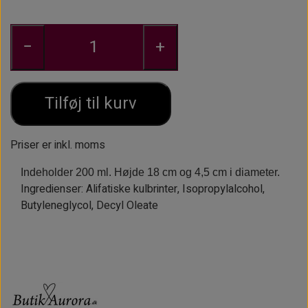
ØJENBRYNSBØRSTER
KOSMETIKFLASKER MM.
−
+
PINCETTER OG EPILATORER.
Tilføj til kurv
Priser er inkl. moms
Indeholder 200 ml. Højde 18 cm og 4,5 cm i diameter.
Ingredienser: Alifatiske kulbrinter, Isopropylalcohol,
Butyleneglycol, Decyl Oleate