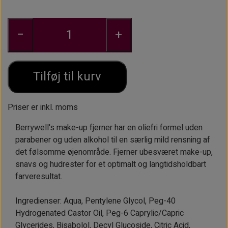
ØJENBRYNSBØRSTER
KOSMETIKFLASKER MM.
−
+
PINCETTER OG EPILATORER.
Tilføj til kurv
Priser er inkl. moms
Berrywell's make-up fjerner har en oliefri formel uden
parabener og uden alkohol til en særlig mild rensning af
det følsomme øjenområde. Fjerner ubesværet make-up,
snavs og hudrester for et optimalt og langtidsholdbart
farveresultat.
Ingredienser: Aqua, Pentylene Glycol, Peg-40
Hydrogenated Castor Oil, Peg-6 Caprylic/Capric
Glycerides, Bisabolol, Decyl Glucoside, Citric Acid,