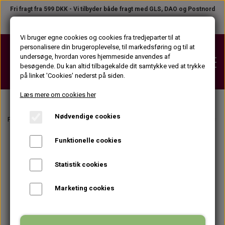
Fri fragt fra 599 DKK - Vi tilbyder både fragt med GLS, DAO og Postnord
Telefon +45 31 23 04 02
●
B2B LOGIN
Vi bruger egne cookies og cookies fra tredjeparter til at
personalisere din brugeroplevelse, til markedsføring og til at
undersøge, hvordan vores hjemmeside anvendes af
besøgende. Du kan altid tilbagekalde dit samtykke ved at trykke
på linket 'Cookies' nederst på siden.
Læs mere om cookies her
Nødvendige cookies
VOKS
Forside
Vippe- og øjenbrynsfarve
Tilbehør til vippe- og øjenbrynsfarvnin
VOKSPATRONER (KROP)
Funktionelle cookies
STRIPS
VOKSPATRONER (ANSIGT)
STRIPS PÅ TILBUD
Statistik cookies
VOKSPLEJEPRODUKTER
VOKSDÅSER
STRIPSRULLER
Marketing cookies
FØR VOKS PRODUKTER
APPARATER
VOKSBLOKKE
STRIPSPAKKER (KROP)
EFTER VOKS PRODUKTER
VOKSPISTOLER