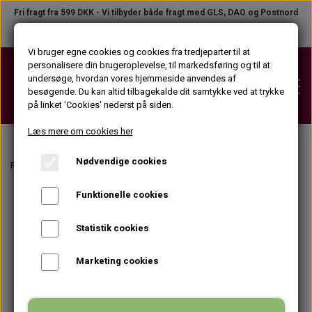
Fri fragt fra 599 DKK - Vi tilbyder både fragt med GLS, DAO og Postnord
Telefon +45 31 23 04 02
●
B2B LOGIN
Vi bruger egne cookies og cookies fra tredjeparter til at
personalisere din brugeroplevelse, til markedsføring og til at
undersøge, hvordan vores hjemmeside anvendes af
besøgende. Du kan altid tilbagekalde dit samtykke ved at trykke
på linket 'Cookies' nederst på siden.
Læs mere om cookies her
Nødvendige cookies
VOKS
Forside
Vippe- og øjenbrynsfarve
Berrywell farver og fremkalder
Berryw
VOKSPATRONER (KROP)
Funktionelle cookies
STRIPS
VOKSPATRONER (ANSIGT)
STRIPS PÅ TILBUD
Statistik cookies
VOKSPLEJEPRODUKTER
VOKSDÅSER
STRIPSRULLER
Marketing cookies
FØR VOKS PRODUKTER
APPARATER
VOKSBLOKKE
STRIPSPAKKER (KROP)
EFTER VOKS PRODUKTER
VOKSPISTOLER