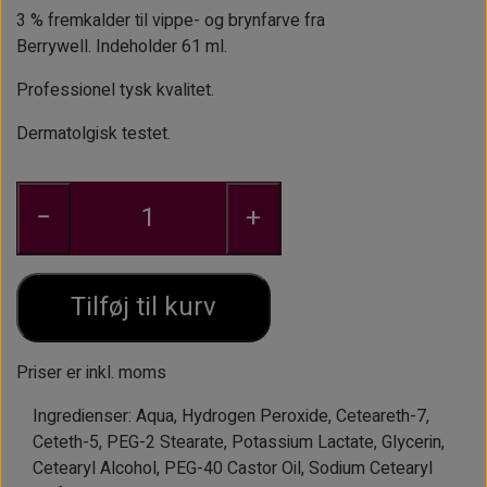
3 % fremkalder til vippe- og brynfarve fra
ØJENBRYNSBØRSTER
KOSMETIKFLASKER MM.
Berrywell. Indeholder 61 ml.
PINCETTER OG EPILATORER.
Professionel tysk kvalitet.
Dermatolgisk testet.
−
+
Tilføj til kurv
Priser er inkl. moms
Ingredienser: Aqua, Hydrogen Peroxide, Ceteareth-7,
Ceteth-5, PEG-2 Stearate, Potassium Lactate, Glycerin,
Cetearyl Alcohol, PEG-40 Castor Oil, Sodium Cetearyl