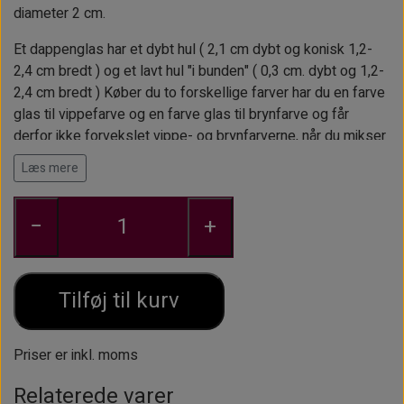
diameter 2 cm.
ØJENBRYNSBØRSTER
KOSMETIKFLASKER MM.
Et dappenglas har et dybt hul ( 2,1 cm dybt og konisk 1,2-
PINCETTER OG EPILATORER.
2,4 cm bredt ) og et lavt hul "i bunden" ( 0,3 cm. dybt og 1,2-
2,4 cm bredt ) Køber du to forskellige farver har du en farve
glas til vippefarve og en farve glas til brynfarve og får
derfor ikke forvekslet vippe- og brynfarverne, når du mikser
på forhånd.
Læs mere
−
+
Tilføj til kurv
Priser er inkl. moms
Relaterede varer