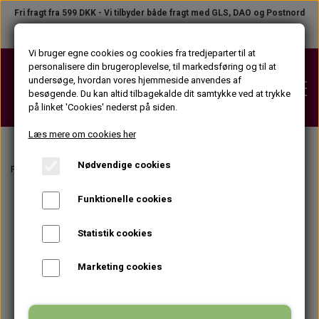
Fri fragt fra 599 DKK - Vi tilbyder både fragt med GLS, DAO og Postnord
Telefon +45 31 23 04 02
●
B2B LOGIN
Vi bruger egne cookies og cookies fra tredjeparter til at
personalisere din brugeroplevelse, til markedsføring og til at
undersøge, hvordan vores hjemmeside anvendes af
besøgende. Du kan altid tilbagekalde dit samtykke ved at trykke
på linket 'Cookies' nederst på siden.
Læs mere om cookies her
Nødvendige cookies
VOKS
Forside
Vippe- og øjenbrynsfarve
Tilbehør til vippe- og øjenbrynsfarvnin
VOKSPATRONER (KROP)
Funktionelle cookies
STRIPS
VOKSPATRONER (ANSIGT)
STRIPS PÅ TILBUD
Statistik cookies
VOKSPLEJEPRODUKTER
VOKSDÅSER
STRIPSRULLER
Marketing cookies
FØR VOKS PRODUKTER
APPARATER
VOKSBLOKKE
STRIPSPAKKER (KROP)
EFTER VOKS PRODUKTER
VOKSPISTOLER