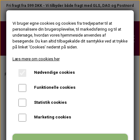
Fri fragt fra 599 DKK - Vi tilbyder både fragt med GLS, DAO og Postnord
Telefon +45 31 23 04 02
●
B2B LOGIN
Vi bruger egne cookies og cookies fra tredjeparter til at
personalisere din brugeroplevelse, til markedsføring og til at
undersøge, hvordan vores hjemmeside anvendes af
besøgende. Du kan altid tilbagekalde dit samtykke ved at trykke
på linket 'Cookies' nederst på siden.
Læs mere om cookies her
Nødvendige cookies
VOKS
Forside
Vippe- og øjenbrynsfarve
Tilbehør til vippe- og øjenbrynsfarvnin
VOKSPATRONER (KROP)
Funktionelle cookies
STRIPS
VOKSPATRONER (ANSIGT)
STRIPS PÅ TILBUD
Statistik cookies
VOKSPLEJEPRODUKTER
VOKSDÅSER
STRIPSRULLER
Marketing cookies
FØR VOKS PRODUKTER
APPARATER
VOKSBLOKKE
STRIPSPAKKER (KROP)
EFTER VOKS PRODUKTER
VOKSPISTOLER