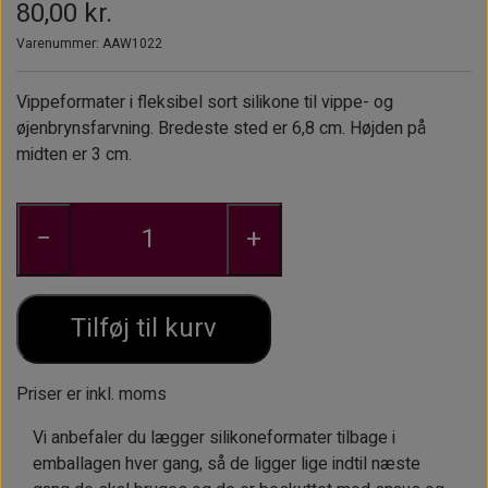
80,00 kr.
ØJENBRYNSBØRSTER
KOSMETIKFLASKER MM.
Varenummer: AAW1022
PINCETTER OG EPILATORER.
Vippeformater i fleksibel sort silikone til vippe- og
øjenbrynsfarvning. Bredeste sted er 6,8 cm. Højden på
midten er 3 cm.
−
+
Tilføj til kurv
Priser er inkl. moms
Vi anbefaler du lægger silikoneformater tilbage i
emballagen hver gang, så de ligger lige indtil næste