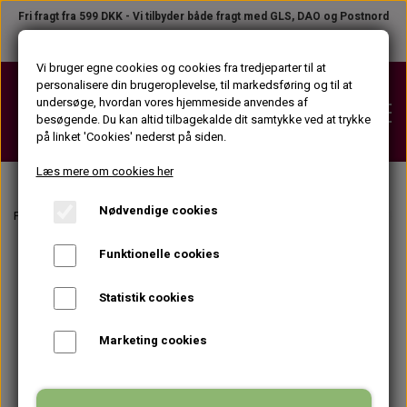
Fri fragt fra 599 DKK - Vi tilbyder både fragt med GLS, DAO og Postnord
Telefon +45 31 23 04 02
●
B2B LOGIN
Vi bruger egne cookies og cookies fra tredjeparter til at
personalisere din brugeroplevelse, til markedsføring og til at
undersøge, hvordan vores hjemmeside anvendes af
besøgende. Du kan altid tilbagekalde dit samtykke ved at trykke
på linket 'Cookies' nederst på siden.
Læs mere om cookies her
Nødvendige cookies
VOKS
Forside
Tilbehør
Maskepensler og blandingsskåle
Maskepensel siliko
VOKSPATRONER (KROP)
Funktionelle cookies
STRIPS
VOKSPATRONER (ANSIGT)
STRIPS PÅ TILBUD
Statistik cookies
VOKSPLEJEPRODUKTER
VOKSDÅSER
STRIPSRULLER
Marketing cookies
FØR VOKS PRODUKTER
APPARATER
VOKSBLOKKE
STRIPSPAKKER (KROP)
EFTER VOKS PRODUKTER
VOKSPISTOLER