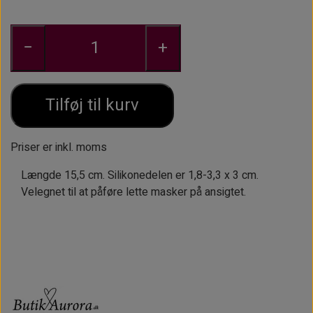
ØJENBRYNSBØRSTER
KOSMETIKFLASKER MM.
−
+
PINCETTER OG EPILATORER.
Tilføj til kurv
Priser er inkl. moms
Længde 15,5 cm. Silikonedelen er 1,8-3,3 x 3 cm.
Velegnet til at påføre lette masker på ansigtet.