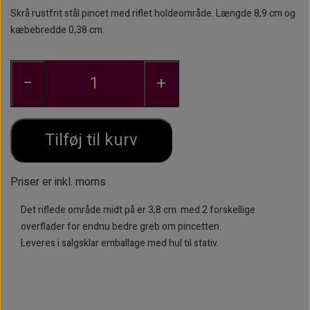
Skrå rustfrit stål pincet med riflet holdeområde.
Længde 8,9 cm og
ØJENBRYNSBØRSTER
KOSMETIKFLASKER MM.
kæbebredde 0,38 cm.
PINCETTER OG EPILATORER.
−
+
Tilføj til kurv
Priser er inkl. moms
Det riflede område midt på er 3,8 cm. med 2 forskellige
overflader for endnu bedre greb om pincetten.
Leveres i salgsklar emballage med hul til stativ.