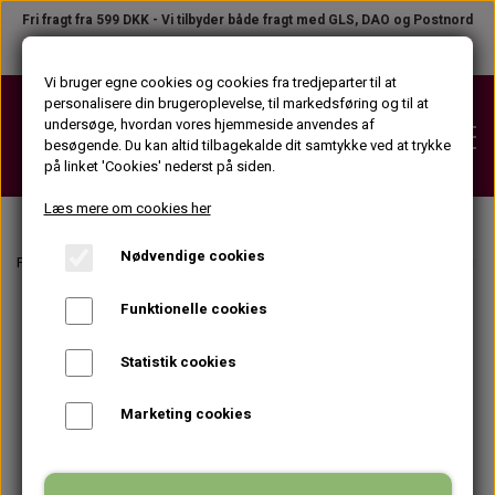
Fri fragt fra 599 DKK - Vi tilbyder både fragt med GLS, DAO og Postnord
Telefon +45 31 23 04 02
●
B2B LOGIN
Vi bruger egne cookies og cookies fra tredjeparter til at
personalisere din brugeroplevelse, til markedsføring og til at
undersøge, hvordan vores hjemmeside anvendes af
besøgende. Du kan altid tilbagekalde dit samtykke ved at trykke
på linket 'Cookies' nederst på siden.
Læs mere om cookies her
Nødvendige cookies
VOKS
Forside
Vippe- og øjenbrynsfarve
Tilbehør til vippe- og øjenbrynsfarvnin
VOKSPATRONER (KROP)
Funktionelle cookies
STRIPS
VOKSPATRONER (ANSIGT)
STRIPS PÅ TILBUD
Statistik cookies
VOKSPLEJEPRODUKTER
VOKSDÅSER
STRIPSRULLER
Marketing cookies
FØR VOKS PRODUKTER
APPARATER
VOKSBLOKKE
STRIPSPAKKER (KROP)
EFTER VOKS PRODUKTER
VOKSPISTOLER